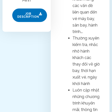
Minh
các vấn đề
liên quan đến
JOB
DESCRIPTION
vé máy bay,
sân bay, hành
trình….
Thường xuyên
kiểm tra, nhắc
nhở hành
khách các
thay đổi về giờ
bay, thời hạn
xuất vé, ngày
khởi hành
Luôn cập nhật
những chương
trình khuyến
mãi, thông tin