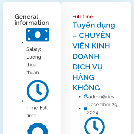
General
Full time
information
Tuyển dụng
– CHUYÊN
VIÊN KINH
Salary:
DOANH
Lương
thoả
DỊCH VỤ
thuận
HÀNG
KHÔNG
admin@dev
December 29,
Time: Full
2024
time