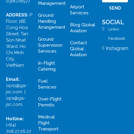
0318728577
Management
Airport
Services
ADDRESS:
P
Ground
Handling
Floor, 18E
SOCIAL
Blog Global
Arrangement
Cong Hoa
Linkin
Aviation
Street, Tan
Facebook
Ground
Son Nhat
Contact
Supervision
Ward, Ho
Instagram
Global
Services
Chi Minh
Aviation
City,
In-Flight
VietNam
Catering
Email:
Fuel
ops1@ga-
Services
jsc.com |
ops@ga-
Over-Flight
jsc.com;
Permits
Medical
Hotline:
Flight
(+84)
Transport
708.27.26.27