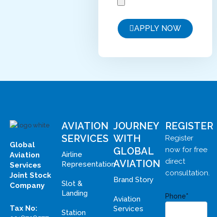
APPLY NOW
AVIATION
JOURNEY
REGISTER
SERVICES
WITH
Register
Global
GLOBAL
now for free
Airline
Aviation
direct
AVIATION
Representation
Services
consultation.
Joint Stock
Brand Story
Slot &
Company
Landing
Phone*
Aviation
Tax No:
Services
Station