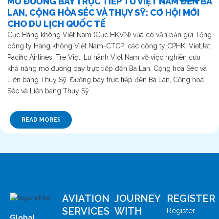
MỞ ĐƯỜNG BAY TRỰC TIẾP TỪ VIỆT NAM ĐẾN BA
LAN, CỘNG HÒA SÉC VÀ THỤY SỸ: CƠ HỘI MỚI
CHO DU LỊCH QUỐC TẾ
Cục Hàng không Việt Nam (Cục HKVN) vừa có văn bản gửi Tổng
công ty Hàng không Việt Nam-CTCP; các công ty CPHK: VietJet
Pacific Airlines, Tre Việt, Lữ hành Việt Nam về việc nghiên cứu
khả năng mở đường bay trực tiếp đến Ba Lan, Cộng hoà Séc và
Liên bang Thuỵ Sỹ. Đường bay trực tiếp đến Ba Lan, Cộng hoà
Séc và Liên bang Thuỵ Sỹ
READ MORE
AVIATION
JOURNEY
REGISTER
SERVICES
WITH
Register
Global