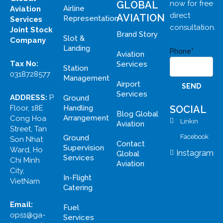
GLOBAL
now for free
Airline
Aviation
direct
AVIATION
Representation
Services
consultation.
Joint Stock
Brand Story
Slot &
Company
Landing
Phone*
Aviation
Tax No:
Services
Station
0318728577
Management
Airport
Services
ADDRESS:
P
Ground
Handling
Floor, 18E
SOCIAL
Blog Global
Arrangement
Cong Hoa
Linkin
Aviation
Street, Tan
Facebook
Ground
Son Nhat
Contact
Supervision
Ward, Ho
Instagram
Global
Services
Chi Minh
Aviation
City,
In-Flight
VietNam
Catering
Email:
Fuel
ops1@ga-
Services