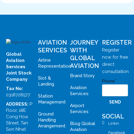
AVIATION
JOURNEY
REGISTER
SERVICES
WITH
Register
Global
GLOBAL
now for free
Airline
Aviation
direct
AVIATION
Representation
Services
consultation.
Joint Stock
Brand Story
Slot &
Company
Phone*
Landing
Aviation
Tax No:
Services
0318728577
Station
Management
ADDRESS:
P
Airport
Floor, 18E
Services
Ground
SOCIAL
Cong Hoa
Handling
Street, Tan
Blog Global
Linkin
Arrangement
Son Nhat
Aviation
Facebook