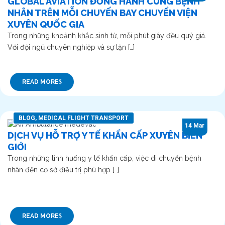
GLOBAL AVIATION ĐỒNG HÀNH CÙNG BỆNH
NHÂN TRÊN MỖI CHUYẾN BAY CHUYỂN VIỆN
XUYÊN QUỐC GIA
Trong những khoảnh khắc sinh tử, mỗi phút giây đều quý giá.
Với đội ngũ chuyên nghiệp và sự tận […]
READ MORE
BLOG
,
MEDICAL FLIGHT TRANSPORT
14 Mar
DỊCH VỤ HỖ TRỢ Y TẾ KHẨN CẤP XUYÊN BIÊN
GIỚI
Trong những tình huống y tế khẩn cấp, việc di chuyển bệnh
nhân đến cơ sở điều trị phù hợp […]
READ MORE