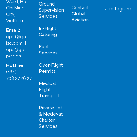
Ward, Ho
Ground
Contact
Chi Minh
Instagram
Supervision
Global
City,
Services
Aviation
VietNam
In-Flight
Email:
Catering
ops1@ga-
jsc.com |
Fuel
ops@ga-
Services
jsc.com;
Over-Flight
Hotline:
Permits
(+84)
708.27.26.27
Medical
Flight
Transport
Private Jet
& Medevac
Charter
Services