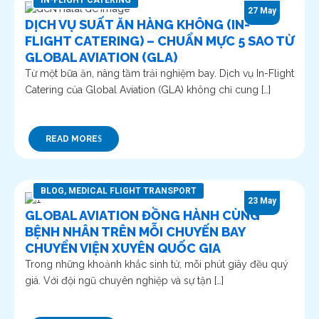
IN-FLIGHT CATERING
27 May
DỊCH VỤ SUẤT ĂN HÀNG KHÔNG (IN-
FLIGHT CATERING) – CHUẨN MỰC 5 SAO TỪ
GLOBAL AVIATION (GLA)
Từ một bữa ăn, nâng tầm trải nghiệm bay. Dịch vụ In-Flight
Catering của Global Aviation (GLA) không chỉ cung […]
READ MORE
BLOG
,
MEDICAL FLIGHT TRANSPORT
23 May
GLOBAL AVIATION ĐỒNG HÀNH CÙNG
BỆNH NHÂN TRÊN MỖI CHUYẾN BAY
CHUYỂN VIỆN XUYÊN QUỐC GIA
Trong những khoảnh khắc sinh tử, mỗi phút giây đều quý
giá. Với đội ngũ chuyên nghiệp và sự tận […]