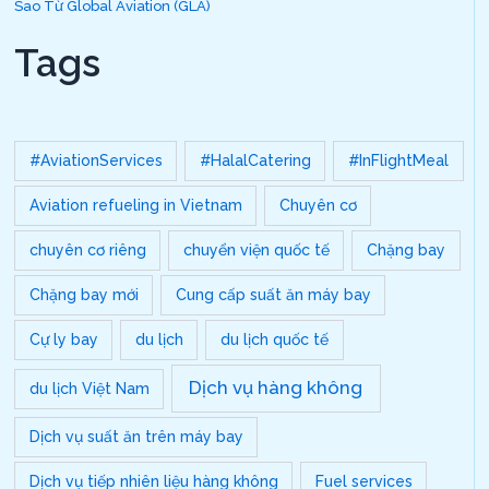
Sao Từ Global Aviation (GLA)
Tags
#AviationServices
#HalalCatering
#InFlightMeal
Aviation refueling in Vietnam
Chuyên cơ
chuyên cơ riêng
chuyển viện quốc tế
Chặng bay
Chặng bay mới
Cung cấp suất ăn máy bay
Cự ly bay
du lịch
du lịch quốc tế
Dịch vụ hàng không
du lịch Việt Nam
Dịch vụ suất ăn trên máy bay
Dịch vụ tiếp nhiên liệu hàng không
Fuel services