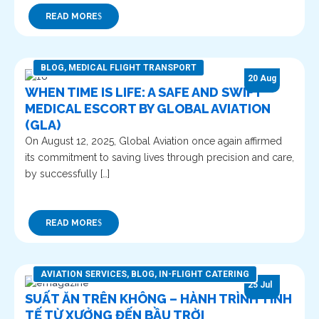
READ MORE
BLOG
,
MEDICAL FLIGHT TRANSPORT
20 Aug
WHEN TIME IS LIFE: A SAFE AND SWIFT
MEDICAL ESCORT BY GLOBAL AVIATION
(GLA)
On August 12, 2025, Global Aviation once again affirmed
its commitment to saving lives through precision and care,
by successfully […]
READ MORE
AVIATION SERVICES
,
BLOG
,
IN-FLIGHT CATERING
25 Jul
SUẤT ĂN TRÊN KHÔNG – HÀNH TRÌNH TINH
TẾ TỪ XƯỞNG ĐẾN BẦU TRỜI