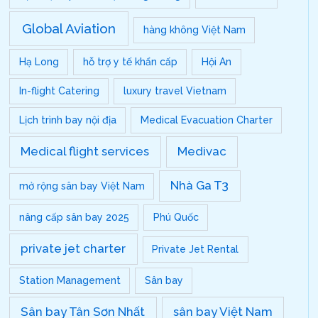
Global Aviation
hàng không Việt Nam
Hạ Long
hỗ trợ y tế khẩn cấp
Hội An
In-flight Catering
luxury travel Vietnam
Lịch trình bay nội địa
Medical Evacuation Charter
Medical flight services
Medivac
Nhà Ga T3
mở rộng sân bay Việt Nam
nâng cấp sân bay 2025
Phú Quốc
private jet charter
Private Jet Rental
Station Management
Sân bay
Sân bay Tân Sơn Nhất
sân bay Việt Nam