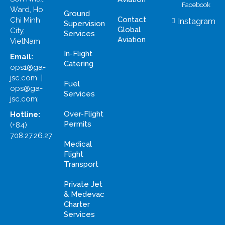
Facebook
Ward, Ho
Ground
Contact
Chi Minh
Instagram
Supervision
Global
City,
Services
Aviation
VietNam
In-Flight
Email:
Catering
ops1@ga-
jsc.com |
Fuel
ops@ga-
Services
jsc.com;
Over-Flight
Hotline:
Permits
(+84)
708.27.26.27
Medical
Flight
Transport
Private Jet
& Medevac
Charter
Services