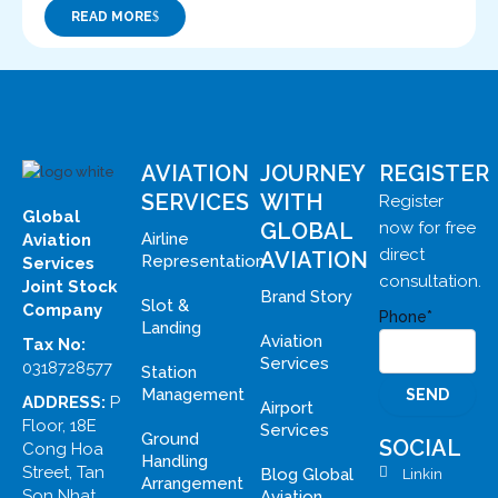
READ MORE
AVIATION
JOURNEY
REGISTER
SERVICES
WITH
Register
Global
GLOBAL
now for free
Airline
Aviation
direct
AVIATION
Representation
Services
consultation.
Joint Stock
Brand Story
Slot &
Company
Phone*
Landing
Aviation
Tax No:
Services
0318728577
Station
Management
ADDRESS:
P
Airport
Floor, 18E
Services
Ground
SOCIAL
Cong Hoa
Handling
Street, Tan
Blog Global
Linkin
Arrangement
Son Nhat
Aviation