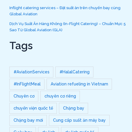
Inflight catering services – Đặt suất ăn trên chuyến bay cùng
Global Aviation
Dịch Vụ Suất Ăn Hàng Không (In-Flight Catering) – Chuẩn Mực 5
Sao Từ Global Aviation (GLA)
Tags
#AviationServices
#HalalCatering
#InFlightMeal
Aviation refueling in Vietnam
Chuyên cơ
chuyên cơ riêng
chuyển viện quốc tế
Chặng bay
Chặng bay mới
Cung cấp suất ăn máy bay