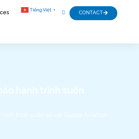
Tiếng Việt
▼
ices
CONTACT
bảo hành trình suôn
ành trình suôn sẻ với Global Aviation