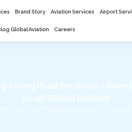
ices
Brand Story
Aviation Services
Airport Serv
log Global Aviation
Careers
ng không (Fuel Services) – Đảm 
sẻ với Global Aviation
hiên liệu Hàng không (Fuel Services) – Đảm bảo h