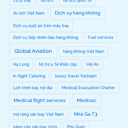
Cự ly bay
du lịch
du lịch quốc tế
Dịch vụ hàng không
du lịch Việt Nam
Dịch vụ suất ăn trên máy bay
Dịch vụ tiếp nhiên liệu hàng không
Fuel services
Global Aviation
hàng không Việt Nam
Hạ Long
hỗ trợ y tế khẩn cấp
Hội An
In-flight Catering
luxury travel Vietnam
Lịch trình bay nội địa
Medical Evacuation Charter
Medical flight services
Medivac
Nhà Ga T3
mở rộng sân bay Việt Nam
nâng cấp sân bay 2025
Phú Quốc